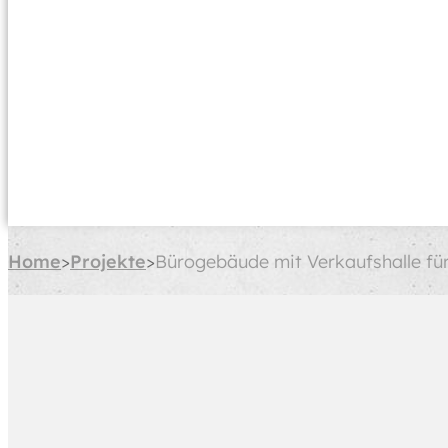
Home
Projekte
Bürogebäude mit Verkaufshalle fü